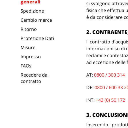
generali
si svolgono attrave
fisica che effettua
Spedizione
è da considerare 
Cambio merce
Ritorno
2. CONTRAENTE,
Protezione Dati
Il contratto d'acq
Misure
informazioni su di n
reclami e contestazi
Impresso
ad eccezione delle f
FAQs
Recedere dal
AT:
0800 / 300 314
contratto
DE:
0800 / 600 33 2
INT:
+43 (0) 50 172
3. CONCLUSION
Inserendo i prodott