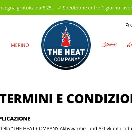
segna gratuita da € 25,- ✓ Spedizione entro 1 giorno lavo
Stories
Am
E
MERINO
TERMINI E CONDIZIO
PLICAZIONE
tti della "THE HEAT COMPANY Aktivwärme- und Aktivkühlproduk