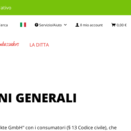
rativo
Cerca
Servizio/Aiuto
Il mio account
0,00 €
bassadors
LA DITTA
NI GENERALI
te GmbH" con i consumatori (§ 13 Codice civile), che