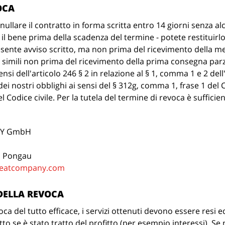
OCA
annullare il contratto in forma scritta entro 14 giorni senza a
e il bene prima della scadenza del termine - potete restituirl
sente avviso scritto, ma non prima del ricevimento della me
 simili non prima del ricevimento della prima consegna parz
ensi dell'articolo 246 § 2 in relazione al § 1, comma 1 e 2 d
 nostri obblighi ai sensi del § 312g, comma 1, frase 1 del Cod
l Codice civile. Per la tutela del termine di revoca è sufficie
NY GmbH
m Pongau
heatcompany.com
DELLA REVOCA
oca del tutto efficace, i servizi ottenuti devono essere res
tto se è stato tratto del profitto (per esempio interessi). Se