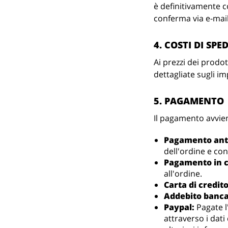
è definitivamente c
conferma via e-mail
4. COSTI DI SPE
Ai prezzi dei prodot
dettagliate sugli im
5. PAGAMENTO
Il pagamento avvien
Pagamento anti
dell'ordine e co
Pagamento in 
all'ordine.
Carta di credito
Addebito bancar
Paypal:
Pagate l
attraverso i dat