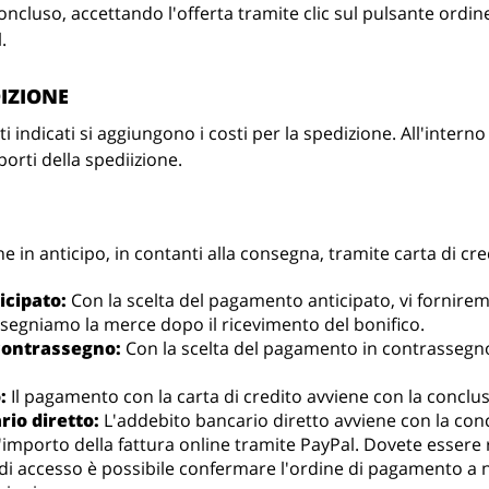
oncluso, accettando l'offerta tramite clic sul pulsante ordin
.
DIZIONE
ti indicati si aggiungono i costi per la spedizione. All'intern
porti della spediizione.
e in anticipo, in contanti alla consegna, tramite carta di cr
cipato:
Con la scelta del pagamento anticipato, vi fornire
nsegniamo la merce dopo il ricevimento del bonifico.
contrassegno:
Con la scelta del pagamento in contrassegno
:
Il pagamento con la carta di credito avviene con la conclus
io diretto:
L'addebito bancario diretto avviene con la conc
'importo della fattura online tramite PayPal. Dovete essere r
i di accesso è possibile confermare l'ordine di pagamento a