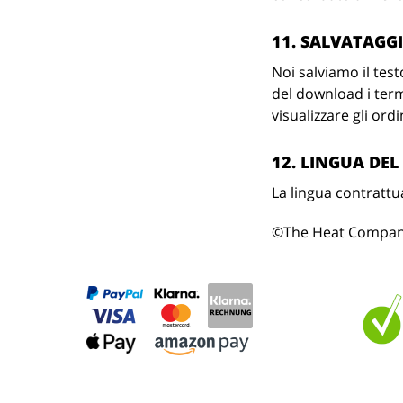
11. SALVATAGG
Noi salviamo il test
del download i term
visualizzare gli ordi
12. LINGUA DE
La lingua contrattua
©The Heat Compan