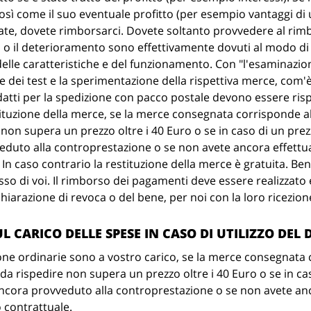
osì come il suo eventuale profitto (per esempio vantaggi di ut
ate, dovete rimborsarci. Dovete soltanto provvedere al rimb
tti o il deterioramento sono effettivamente dovuti al modo di
elle caratteristiche e del funzionamento. Con "l'esaminazion
e dei test e la sperimentazione della rispettiva merce, com'
datti per la spedizione con pacco postale devono essere risp
tituzione della merce, se la merce consegnata corrisponde al
non supera un prezzo oltre i 40 Euro o se in caso di un pre
eduto alla controprestazione o se non avete ancora effettu
. In caso contrario la restituzione della merce è gratuita. B
sso di voi. Il rimborso dei pagamenti deve essere realizzato en
hiarazione di revoca o del bene, per noi con la loro ricezion
L CARICO DELLE SPESE IN CASO DI UTILIZZO DEL 
one ordinarie sono a vostro carico, se la merce consegnata 
da rispedire non supera un prezzo oltre i 40 Euro o se in c
ncora provveduto alla controprestazione o se non avete anc
o contrattuale.