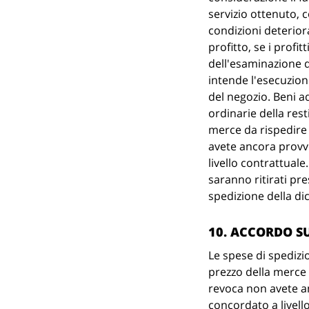
servizio ottenuto, c
condizioni deterior
profitto, se i profi
dell'esaminazione d
intende l'esecuzion
del negozio. Beni a
ordinarie della res
merce da rispedire 
avete ancora provv
livello contrattuale
saranno ritirati pre
spedizione della dic
10. ACCORDO SU
Le spese di spedizi
prezzo della merce 
revoca non avete a
concordato a livell