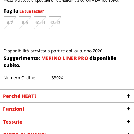
Prezzi
più spese di spedizione
- CONSEGNA GRATUITA DA 100 EURO!
Taglia
La tua taglia?
6-7
8-9
10-11
12-13
Disponibilità prevista a partire dall'autunno 2026.
Suggerimento:
MERINO LINER PRO
disponibile
subito.
Numero Ordine:
33024
Perché HEAT?
Funzioni
Tessuto