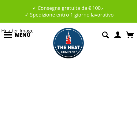
✓ Consegna gratuita da € 100,-
✓ Spedizione entro 1 giorno lavorativo
MENU
N
at
u
r
al
m
e
nt
e
c
al
d
o
!