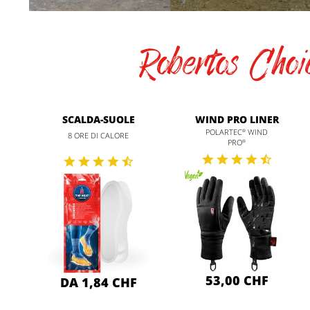
Robertos Choi
SCALDA-SUOLE
WIND PRO LINER
POLARTEC
WIND
®
8 ORE DI CALORE
PRO
®
53,00 CHF
DA 1,84 CHF