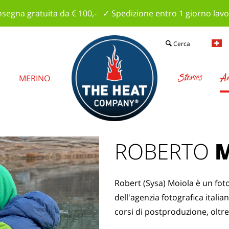
segna gratuita da € 100,- ✓ Spedizione entro 1 giorno lavo
Cerca
Stories
Am
E
MERINO
ROBERTO
Robert (Sysa) Moiola è un fot
dell'agenzia fotografica italia
corsi di postproduzione, oltre