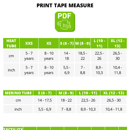
PRINT TAPE MEASURE
HEAT
L (10 -
XL (12 -
XXS
XS
S (6 - 7)
M (8 - 9)
TUBE
11)
13)
5 - 7
8 - 10
14 -
18,5 -
22,5 -
26,5 -
cm
years
years
18
22
26
30
5 - 7
8 - 10
5,5 -
7 -
8,9 -
10,4 -
inch
years
years
6,9
8,8
10,3
11,8
MERINO TUBE
S (6 - 7)
M (8 - 9)
L (10 - 11)
XL (12 - 13)
cm
14 - 17,5
18 - 22
22,5 - 26
26,5 - 30
inch
5,5 - 6,9
7 - 8,8
8,9 - 10,3
10,4 - 11,8
TACTILITY