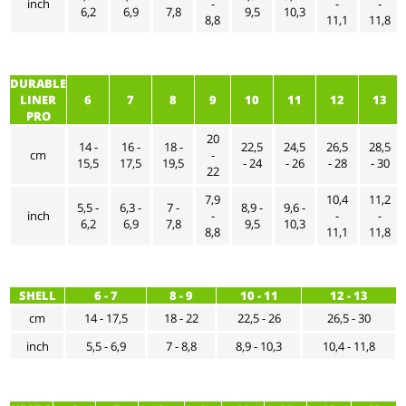
inch
-
-
-
6,2
6,9
7,8
9,5
10,3
8,8
11,1
11,8
DURABLE
LINER
6
7
8
9
10
11
12
13
PRO
20
14 -
16 -
18 -
22,5
24,5
26,5
28,5
cm
-
15,5
17,5
19,5
- 24
- 26
- 28
- 30
22
7,9
10,4
11,2
5,5 -
6,3 -
7 -
8,9 -
9,6 -
inch
-
-
-
6,2
6,9
7,8
9,5
10,3
8,8
11,1
11,8
SHELL
6 - 7
8 - 9
10 - 11
12 - 13
cm
14 - 17,5
18 - 22
22,5 - 26
26,5 - 30
inch
5,5 - 6,9
7 - 8,8
8,9 - 10,3
10,4 - 11,8