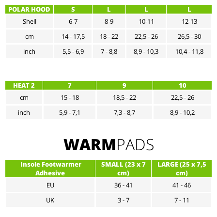
POLAR HOOD
S
L
L
L
Shell
6-7
8-9
10-11
12-13
cm
14 - 17,5
18 - 22
22,5 - 26
26,5 - 30
inch
5,5 - 6,9
7 - 8,8
8,9 - 10,3
10,4 - 11,8
HEAT 2
7
9
10
cm
15 - 18
18,5 - 22
22,5 - 26
inch
5,9 - 7,1
7,3 - 8,7
8,9 - 10,2
WARM
PADS
Insole Footwarmer
SMALL (23 x 7
LARGE (25 x 7,5
Adhesive
cm)
cm)
EU
36 - 41
41 - 46
UK
3 - 7
7 - 11