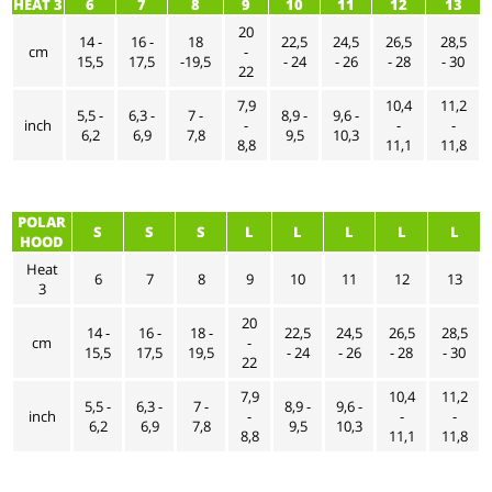
HEAT 3
6
7
8
9
10
11
12
13
20
14 -
16 -
18
22,5
24,5
26,5
28,5
cm
-
15,5
17,5
-19,5
- 24
- 26
- 28
- 30
22
7,9
10,4
11,2
5,5 -
6,3 -
7 -
8,9 -
9,6 -
inch
-
-
-
6,2
6,9
7,8
9,5
10,3
8,8
11,1
11,8
POLAR
S
S
S
L
L
L
L
L
HOOD
Heat
6
7
8
9
10
11
12
13
3
20
14 -
16 -
18 -
22,5
24,5
26,5
28,5
cm
-
15,5
17,5
19,5
- 24
- 26
- 28
- 30
22
7,9
10,4
11,2
5,5 -
6,3 -
7 -
8,9 -
9,6 -
inch
-
-
-
6,2
6,9
7,8
9,5
10,3
8,8
11,1
11,8