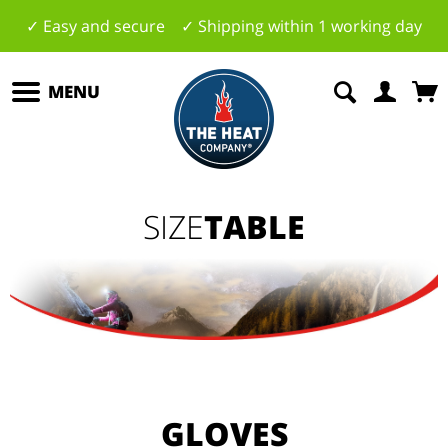
✓ Easy and secure ✓ Shipping within 1 working day
MENU
SIZE
TABLE
GLOVES