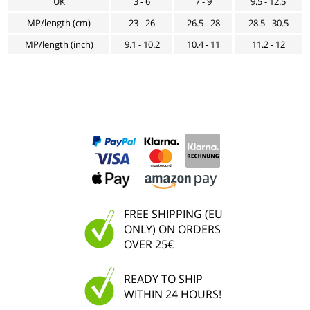
UK
3 - 6
7 - 9
9.5 - 12.5
MP/length (cm)
23 - 26
26.5 - 28
28.5 - 30.5
MP/length (inch)
9.1 - 10.2
10.4 - 11
11.2 - 12
FREE SHIPPING (EU
ONLY) ON ORDERS
OVER 25€
READY TO SHIP
WITHIN 24 HOURS!