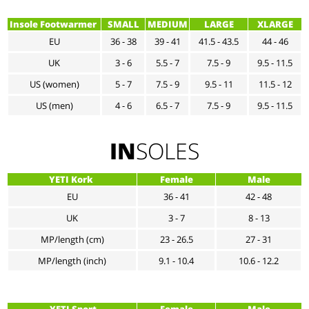
Insole Footwarmer
SMALL
MEDIUM
LARGE
XLARGE
EU
36 - 38
39 - 41
41.5 - 43.5
44 - 46
UK
3 - 6
5.5 - 7
7.5 - 9
9.5 - 11.5
US (women)
5 - 7
7.5 - 9
9.5 - 11
11.5 - 12
US (men)
4 - 6
6.5 - 7
7.5 - 9
9.5 - 11.5
IN
SOLES
YETI Kork
Female
Male
EU
36 - 41
42 - 48
UK
3 - 7
8 - 13
MP/length (cm)
23 - 26.5
27 - 31
MP/length (inch)
9.1 - 10.4
10.6 - 12.2
YETI Sport
Female
Male