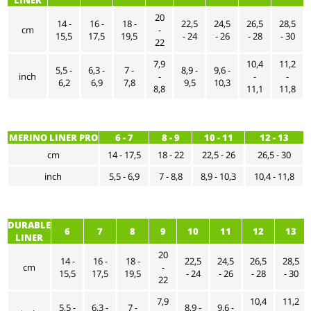
20
14 -
16 -
18 -
22,5
24,5
26,5
28,5
cm
-
15,5
17,5
19,5
- 24
- 26
- 28
- 30
22
7,9
10,4
11,2
5,5 -
6,3 -
7 -
8,9 -
9,6 -
inch
-
-
-
6,2
6,9
7,8
9,5
10,3
8,8
11,1
11,8
MERINO LINER PRO
6 - 7
8 - 9
10 - 11
12 - 13
cm
14 - 17,5
18 - 22
22,5 - 26
26,5 - 30
inch
5,5 - 6,9
7 - 8,8
8,9 - 10,3
10,4 - 11,8
DURABLE
6
7
8
9
10
11
12
13
LINER
20
14 -
16 -
18 -
22,5
24,5
26,5
28,5
cm
-
15,5
17,5
19,5
- 24
- 26
- 28
- 30
22
7,9
10,4
11,2
5,5 -
6,3 -
7 -
8,9 -
9,6 -