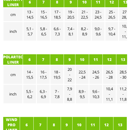
6
7
8
9
10
11
12
13
LINER
13 -
15 -
17 -
19 -
21 -
23 -
25 -
27 -
cm
14,5
16,5
18,5
20,5
22,5
24,5
26,5
28,5
10,5
5,1 -
5,8 -
6,6 -
7,4 -
8,2 -
9,0 -
9,7 -
inch
-
5,7
6,5
7,3
8,1
8,9
9,6
10,4
11,2
POLARTEC
6
7
8
9
10
11
12
13
LINER
20
14 -
16 -
18 -
22,5
24,5
26,5
28,5
cm
-
15,5
17,5
19,5
- 24
- 26
- 28
- 30
22
7,9
10,4
11,2
5,5 -
6,3 -
7 -
8,9 -
9,6 -
inch
-
-
-
6,2
6,9
7,8
9,5
10,3
8,8
11,1
11,8
WIND
PRO
6
7
8
9
10
11
12
13
LINER