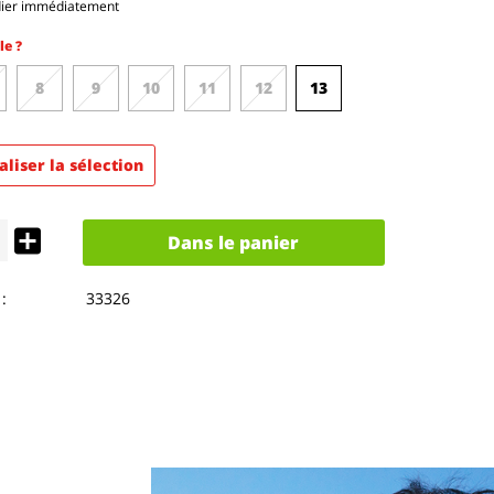
dier immédiatement
le ?
8
9
10
11
12
13
aliser la sélection
Dans le panier
:
33326