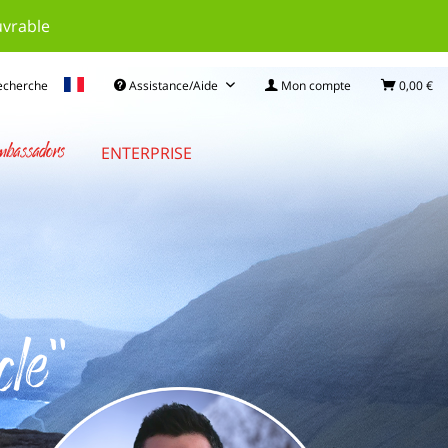
uvrable
echerche
Assistance/Aide
Mon compte
0,00 €
bassadors
ENTERPRISE
cle"