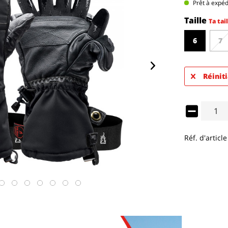
Prêt à expé
Taille
Ta tail
6
7
Réiniti
Réf. d'article 