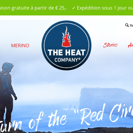
aison gratuite á partir de € 25,- ✓ Expédition sous 1 jour o
R
Stories
Am
S
MERINO
urn of the "Red Cir