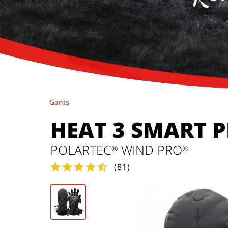
Gants
HEAT 3 SMART 
POLARTEC
WIND PRO
®
®
(
81
)