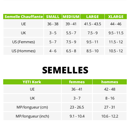
Semelle Chauffante
SMALL
MEDIUM
LARGE
XLARGE
UE
36 - 38
39 - 41
41.5 - 43.5
44 - 46
UK
3 - 5
5.5 - 7
7.5 - 9
9.5 - 11.5
US (Femmes)
5 - 7
7.5 - 9
9.5 - 11
11.5 - 12
US (Hommes)
4 - 6
6.5 - 8
8.5 - 10
10.5 - 12
SEMELLES
YETI Kork
femmes
hommes
UE
36 - 41
42 - 48
UK
3 - 7
8 - 16
MP/longueur (cm)
23 - 26.5
27 - 31
MP/longueur (inch)
9.1 - 10.4
10.6 - 12.2