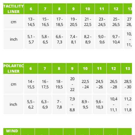
TACTILITY
6
7
8
9
10
11
12
13
LINER
13 -
15 -
17 -
19 -
21 -
23 -
25 -
27 -
cm
14,5
16,5
18,5
20,5
22,5
24,5
26,5
28,5
10,5
5,1 -
5,8 -
6,6 -
7,4 -
8,2 -
9,0 -
9,7 -
inch
-
5,7
6,5
7,3
8,1
8,9
9,6
10,4
11,2
POLARTEC
6
7
8
9
10
11
12
13
LINER
20
14 -
16 -
18 -
22,5
24,5
26,5
28,5
cm
-
15,5
17,5
19,5
- 24
- 26
- 28
- 30
22
7,9
10,4
11,2
5,5 -
6,3 -
7 -
8,9 -
9,6 -
inch
-
-
-
6,2
6,9
7,8
9,5
10,3
8,8
11,1
11,8
WIND