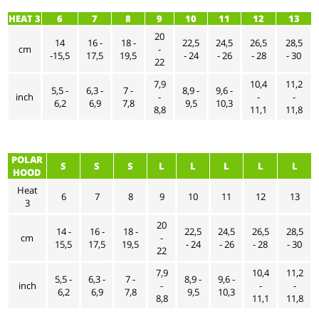
HEAT 3
6
7
8
9
10
11
12
13
20
14
16 -
18 -
22,5
24,5
26,5
28,5
cm
-
-15,5
17,5
19,5
- 24
- 26
- 28
- 30
22
7,9
10,4
11,2
5,5 -
6,3 -
7 -
8,9 -
9,6 -
inch
-
-
-
6,2
6,9
7,8
9,5
10,3
8,8
11,1
11,8
POLAR
S
S
S
L
L
L
L
L
HOOD
Heat
6
7
8
9
10
11
12
13
3
20
14 -
16 -
18 -
22,5
24,5
26,5
28,5
cm
-
15,5
17,5
19,5
- 24
- 26
- 28
- 30
22
7,9
10,4
11,2
5,5 -
6,3 -
7 -
8,9 -
9,6 -
inch
-
-
-
6,2
6,9
7,8
9,5
10,3
8,8
11,1
11,8