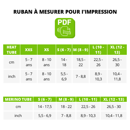
RUBAN À MESURER POUR I'IMPRESSION
HEAT
L (10 -
XL (12 -
XXS
XS
S (6 - 7)
M (8 - 9)
TUBE
11)
13)
5 - 7
8 - 10
14 -
18,5 -
22,5 -
26,5 -
cm
ans
ans
18
22
26
30
5 - 7
8 - 10
5,5 -
8,9 -
10,4 -
inch
7 - 8,8
ans
ans
6,9
10,3
11,8
MERINO TUBE
S (6 - 7)
M (8 - 9)
L (10 - 11)
XL (12 - 13)
cm
14 - 17,5
18 - 22
22,5 - 26
26,5 - 30
inch
5,5 - 6,9
7 - 8,8
8,9 - 10,3
10,4 - 11,8