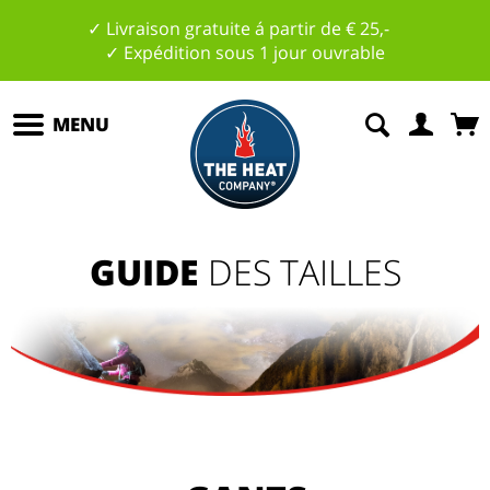
✓ Livraison gratuite á partir de € 25,-
✓ Expédition sous 1 jour ouvrable
MENU
GUIDE
DES TAILLES