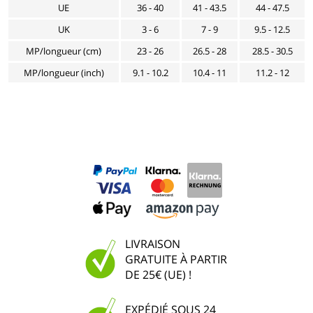
UE
36 - 40
41 - 43.5
44 - 47.5
UK
3 - 6
7 - 9
9.5 - 12.5
MP/longueur (cm)
23 - 26
26.5 - 28
28.5 - 30.5
MP/longueur (inch)
9.1 - 10.2
10.4 - 11
11.2 - 12
LIVRAISON
GRATUITE À PARTIR
DE 25€ (UE) !
EXPÉDIÉ SOUS 24