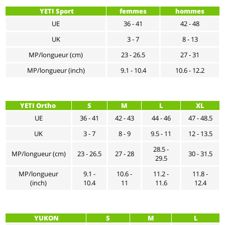
YETI Sport
femmes
hommes
UE
36 - 41
42 - 48
UK
3 - 7
8 - 13
MP/longueur (cm)
23 - 26.5
27 - 31
MP/longueur (inch)
9.1 - 10.4
10.6 - 12.2
YETI Ortho
S
M
L
XL
UE
36 - 41
42 - 43
44 - 46
47 - 48.5
UK
3 - 7
8 - 9
9.5 - 11
12 - 13.5
28.5 -
MP/longueur (cm)
23 - 26.5
27 - 28
30 - 31.5
29.5
MP/longueur
9.1 -
10.6 -
11.2 -
11.8 -
(inch)
10.4
11
11.6
12.4
YUKON
S
M
L