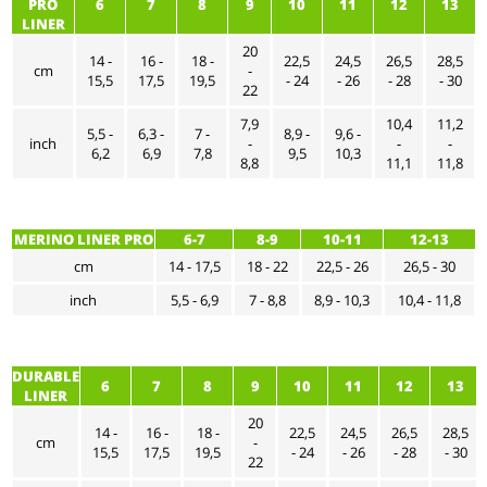
PRO
6
7
8
9
10
11
12
13
LINER
20
14 -
16 -
18 -
22,5
24,5
26,5
28,5
cm
-
15,5
17,5
19,5
- 24
- 26
- 28
- 30
22
7,9
10,4
11,2
5,5 -
6,3 -
7 -
8,9 -
9,6 -
inch
-
-
-
6,2
6,9
7,8
9,5
10,3
8,8
11,1
11,8
MERINO LINER PRO
6-7
8-9
10-11
12-13
cm
14 - 17,5
18 - 22
22,5 - 26
26,5 - 30
inch
5,5 - 6,9
7 - 8,8
8,9 - 10,3
10,4 - 11,8
DURABLE
6
7
8
9
10
11
12
13
LINER
20
14 -
16 -
18 -
22,5
24,5
26,5
28,5
cm
-
15,5
17,5
19,5
- 24
- 26
- 28
- 30
22