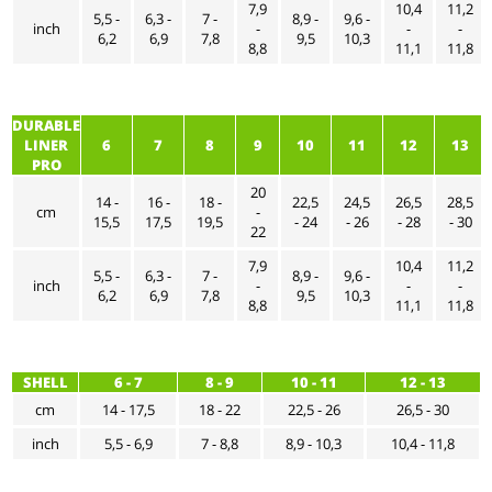
7,9
10,4
11,2
5,5 -
6,3 -
7 -
8,9 -
9,6 -
inch
-
-
-
6,2
6,9
7,8
9,5
10,3
8,8
11,1
11,8
DURABLE
LINER
6
7
8
9
10
11
12
13
PRO
20
14 -
16 -
18 -
22,5
24,5
26,5
28,5
cm
-
15,5
17,5
19,5
- 24
- 26
- 28
- 30
22
7,9
10,4
11,2
5,5 -
6,3 -
7 -
8,9 -
9,6 -
inch
-
-
-
6,2
6,9
7,8
9,5
10,3
8,8
11,1
11,8
SHELL
6 - 7
8 - 9
10 - 11
12 - 13
cm
14 - 17,5
18 - 22
22,5 - 26
26,5 - 30
inch
5,5 - 6,9
7 - 8,8
8,9 - 10,3
10,4 - 11,8