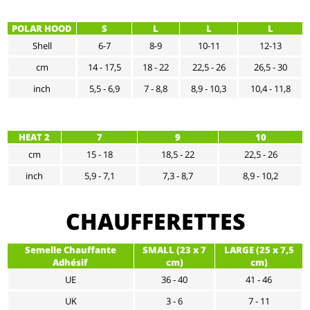
POLAR HOOD
S
L
L
L
Shell
6-7
8-9
10-11
12-13
cm
14 - 17,5
18 - 22
22,5 - 26
26,5 - 30
inch
5,5 - 6,9
7 - 8,8
8,9 - 10,3
10,4 - 11,8
HEAT 2
7
9
10
cm
15 - 18
18,5 - 22
22,5 - 26
inch
5,9 - 7,1
7,3 - 8,7
8,9 - 10,2
CHAUFFERETTES
Semelle Chauffante
SMALL (23 x 7
LARGE (25 x 7,5
Adhésif
cm)
cm)
UE
36 - 40
41 - 46
UK
3 - 6
7 - 11