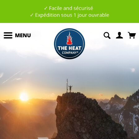
✓ Facile and sécurisé
✓ Expédition sous 1 jour ouvrable
MENU