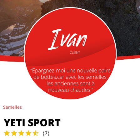
Semelles
YETI SPORT
(
7
)