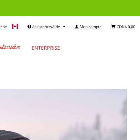
rche
Assistance/Aide
Mon compte
CDN$ 0,00
bassadors
ENTERPRISE