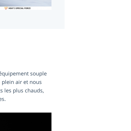
n équipement souple
lein air et nous
 les plus chauds,
es.