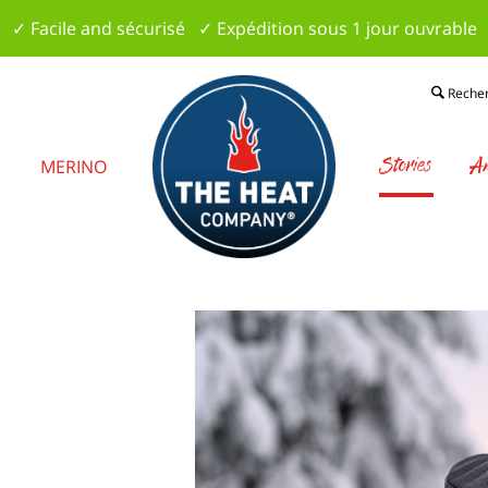
✓ Facile and sécurisé ✓ Expédition sous 1 jour ouvrable
Reche
Stories
Am
S
MERINO