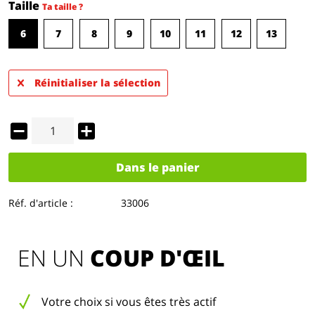
Taille
Ta taille ?
6
7
8
9
10
11
12
13
Réinitialiser la sélection
Dans le panier
Réf. d'article :
33006
EN UN 
COUP D'ŒIL
Votre choix si vous êtes très actif