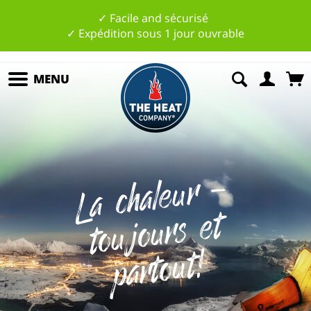
✓ Facile and sécurisé
✓ Expédition sous 1 jour ouvrable
MENU
L
a
c
h
al
e
u
r
-
t
o
u
j
o
urs
p
art
o
ut
et
!