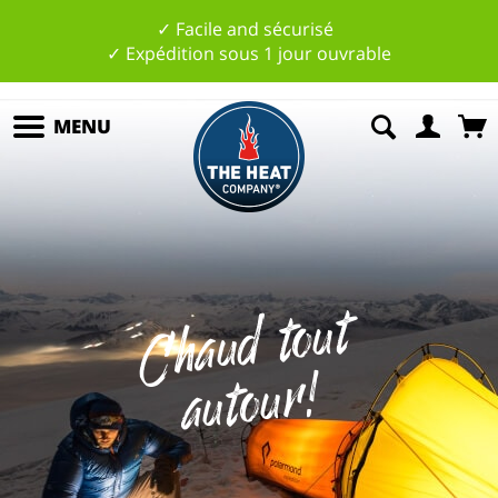
✓ Facile and sécurisé
✓ Expédition sous 1 jour ouvrable
MENU
C
h
a
u
d
t
o
ut
a
ut
o
u
r
!