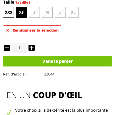
Taille
Ta taille ?
XXS
XS
S
M
L
XL
Réinitialiser la sélection
Dans le panier
Réf. d'article :
33044
EN UN 
COUP D'ŒIL
Votre choix si la dextérité est la plus importante