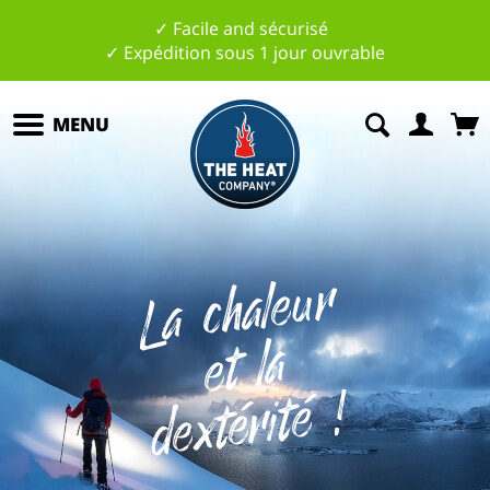
✓ Facile and sécurisé
✓ Expédition sous 1 jour ouvrable
MENU
L
a
c
h
al
e
u
r
et
l
d
e
xt
é
rit
é
a
!