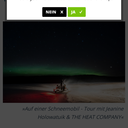
NEIN
JA
Auf einer Schneemobil - Tour mit Jeanine
Holowatuik & THE HEAT COMPANY