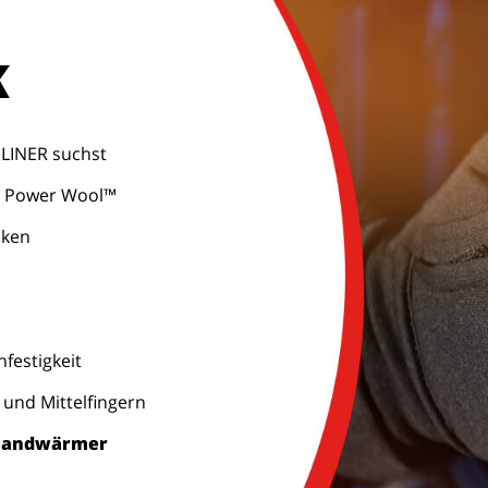
K
LINER suchst
o Power Wool™
cken
hfestigkeit
und Mittelfingern
Handwärmer