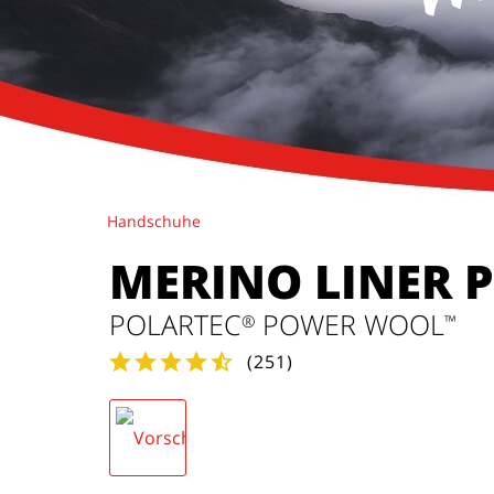
Handschuhe
MERINO LINER 
POLARTEC
POWER WOOL
®
™
(
251
)