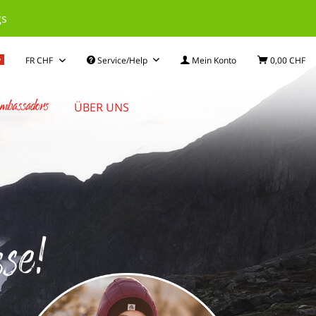
gs
Service/Help
Mein Konto
0,00 CHF
mbassadors
ÜBER UNS
se!