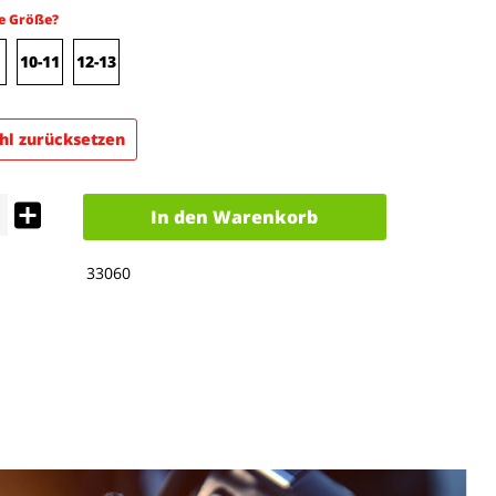
e Größe?
10-11
12-13
l zurücksetzen
In den
Warenkorb
33060