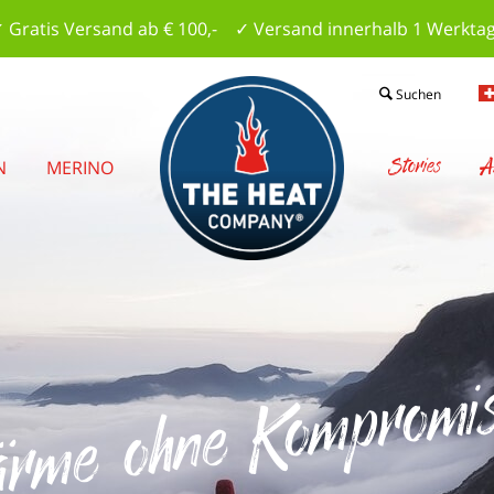
 Gratis Versand ab € 100,- ✓ Versand innerhalb 1 Werkta
Suchen
Stories
A
N
MERINO
rme ohne Kompromis