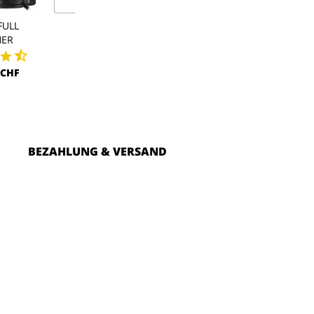
FULL
SHELL FULL
POLAR HO
HER
LEATHER PRO
64,00 CH
 CHF
195,00 CHF
BEZAHLUNG & VERSAND