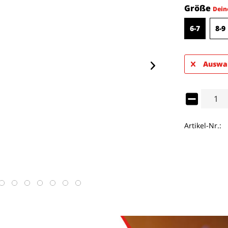
Größe
Dein
6-7
8-9
Auswah
Artikel-Nr.: