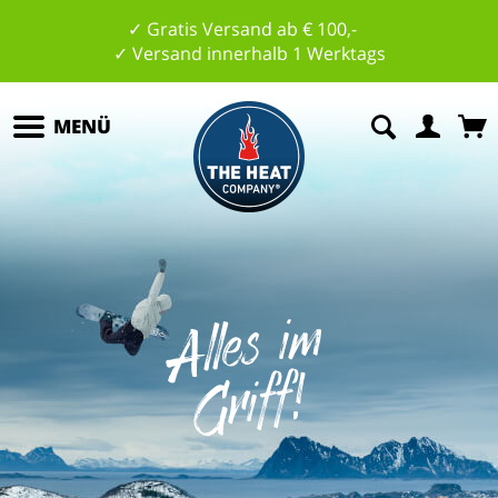
✓ Gratis Versand ab € 100,-
✓ Versand innerhalb 1 Werktags
MENÜ
All
es
i
m
G
riff
!