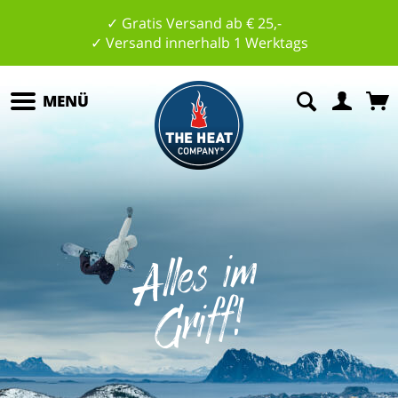
✓ Gratis Versand ab € 25,-
✓ Versand innerhalb 1 Werktags
MENÜ
All
es
i
m
G
riff
!