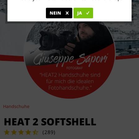
NEIN
JA
Handschuhe
HEAT 2 SOFTSHELL
(
289
)