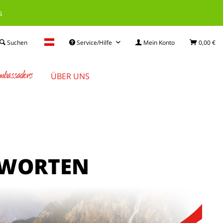
s
Suchen
Service/Hilfe
Mein Konto
0,00 €
mbassadors
ÜBER UNS
WORTEN