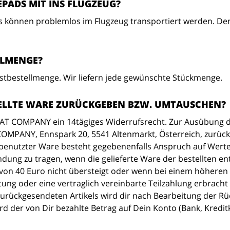
ADS MIT INS FLUGZEUG?
önnen problemlos im Flugzeug transportiert werden. Denn
LLMENGE?
estbestellmenge. Wir liefern jede gewünschte Stückmenge.
TELLTE WARE ZURÜCKGEBEN BZW. UMTAUSCHEN?
AT COMPANY ein 14tägiges Widerrufsrecht. Zur Ausübung de
COMPANY, Ennspark 20, 5541 Altenmarkt, Österreich, zurüc
benutzter Ware besteht gegebenenfalls Anspruch auf Wert
dung zu tragen, wenn die gelieferte Ware der bestellten e
von 40 Euro nicht übersteigt oder wenn bei einem höheren
tung oder eine vertraglich vereinbarte Teilzahlung erbracht
zurückgesendeten Artikels wird dir nach Bearbeitung der R
ird der von Dir bezahlte Betrag auf Dein Konto (Bank, Kredi