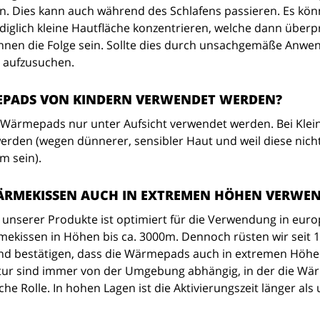
. Dies kann auch während des Schlafens passieren. Es kön
ediglich kleine Hautfläche konzentrieren, welche dann über
en die Folge sein. Sollte dies durch unsachgemäße Anwendu
t aufzusuchen.
PADS VON KINDERN VERWENDET WERDEN?
n Wärmepads nur unter Aufsicht verwendet werden. Bei Kle
rden (wegen dünnerer, sensibler Haut und weil diese nicht 
 sein).
ÄRMEKISSEN AUCH IN EXTREMEN HÖHEN VERWE
 unserer Produkte ist optimiert für die Verwendung in eur
ekissen in Höhen bis ca. 3000m. Dennoch rüsten wir seit 1
nd bestätigen, dass die Wärmepads auch in extremen Höhen
r sind immer von der Umgebung abhängig, in der die Wärme
che Rolle. In hohen Lagen ist die Aktivierungszeit länger a