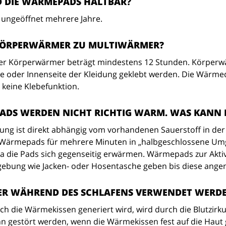
D DIE WÄRMEPADS HALTBAR?
ungeöffnet mehrere Jahre.
KÖRPERWÄRMER ZU MULTIWÄRMER?
r Körperwärmer beträgt mindestens 12 Stunden. Körperwär
e oder Innenseite der Kleidung geklebt werden. Die Wärm
 keine Klebefunktion.
ADS WERDEN NICHT RICHTIG WARM. WAS KANN 
ng ist direkt abhängig vom vorhandenen Sauerstoff in de
 Wärmepads für mehrere Minuten in „halbgeschlossene Umge
 die Pads sich gegenseitig erwärmen. Wärmepads zur Aktivi
ebung wie Jacken- oder Hosentasche geben bis diese ang
R WÄHREND DES SCHLAFENS VERWENDET WERD
h die Wärmekissen generiert wird, wird durch die Blutzirkul
n gestört werden, wenn die Wärmekissen fest auf die Haut 