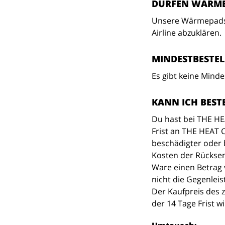
DÜRFEN WÄRMEP
Unsere Wärmepads k
Airline abzuklären.
MINDESTBESTE
Es gibt keine Mind
KANN ICH BES
Du hast bei THE HE
Frist an THE HEAT 
beschädigter oder 
Kosten der Rücksen
Ware einen Betrag 
nicht die Gegenleis
Der Kaufpreis des 
der 14 Tage Frist w