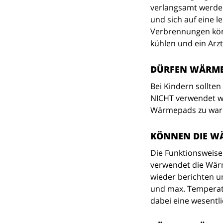
verlangsamt werden
und sich auf eine l
Verbrennungen könn
kühlen und ein Arz
DÜRFEN WÄRME
Bei Kindern sollte
NICHT verwendet we
Wärmepads zu warm
KÖNNEN DIE W
Die Funktionsweise
verwendet die Wärm
wieder berichten u
und max. Temperatu
dabei eine wesentli