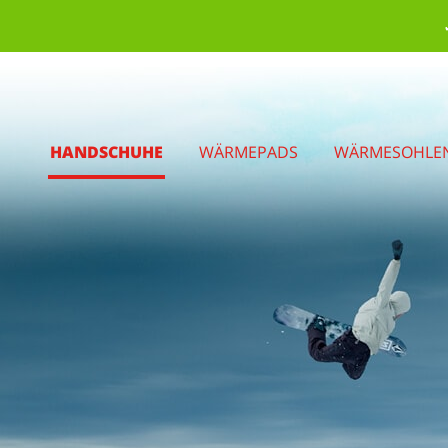
HANDSCHUHE
WÄRMEPADS
WÄRMESOHLE