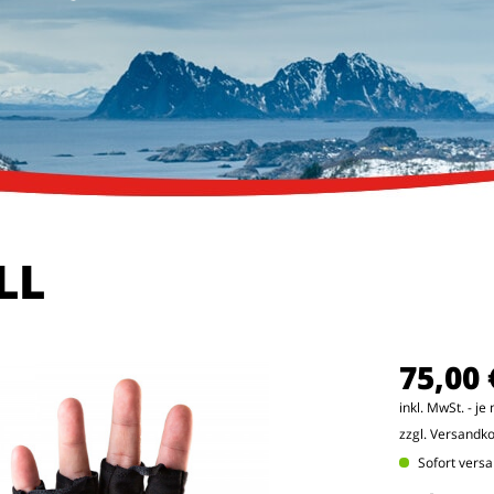
LL
75,00 
inkl. MwSt. - j
zzgl. Versandk
Sofort versa