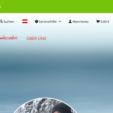
s
Suchen
Service/Hilfe
Mein Konto
0,00 €
mbassadors
ÜBER UNS