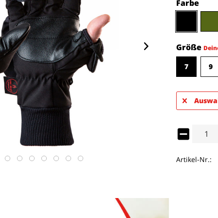
Farbe
Größe
Dein
7
9
Auswah
Artikel-Nr.: