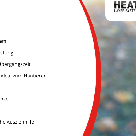
nem
istung
Übergangszeit
 ideal zum Hantieren
enke
he Ausziehhilfe