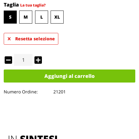
Taglia
La tua taglia?
S
M
L
XL
Resetta selezione
Aggiungi al carrello
Numero Ordine:
21201
IN 
SINTESI