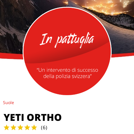
Suole
YETI ORTHO
(
6
)