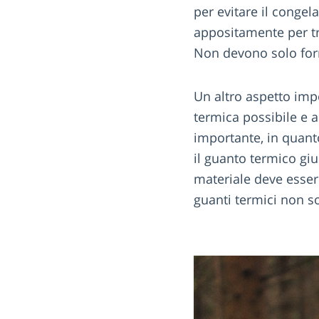
per evitare il conge
appositamente per tra
Non devono solo forn
Un altro aspetto impo
termica possibile e a
importante, in quant
il guanto termico giu
materiale deve essere
guanti termici non s