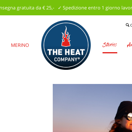
segna gratuita da € 25,- ✓ Spedizione entro 1 giorno lavo
Stories
Am
E
MERINO