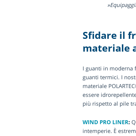
Equipaggi
Sfidare il 
materiale a
I guanti in moderna 
guanti termici. I nos
materiale POLARTEC®
essere idrorepellente 
più rispetto al pile t
WIND PRO LINER
:
Qu
intemperie. È estrema