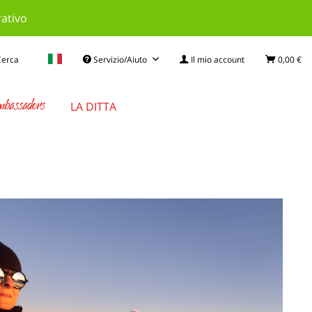
rativo
Cerca
Servizio/Aiuto
Il mio account
0,00 €
bassadors
LA DITTA