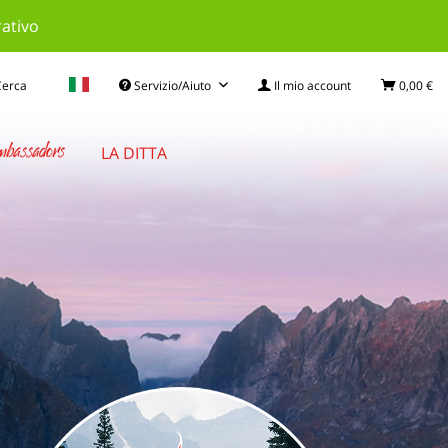
rativo
Cerca
Servizio/Aiuto
Il mio account
0,00 €
bassadors
LA DITTA