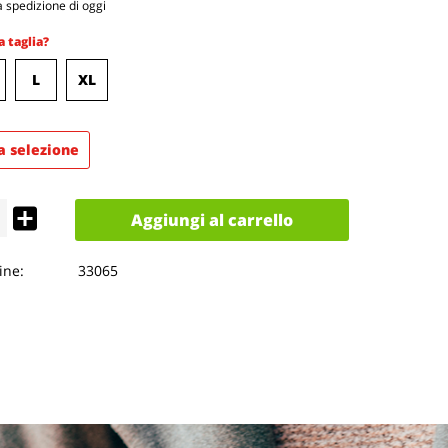
 spedizione di oggi
a taglia?
L
XL
a selezione
Aggiungi al carrello
ne:
33065