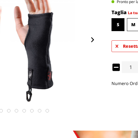
Pronto per la
Taglia
La tu
S
M
Resett
Numero Ordi