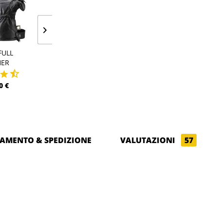
FULL
SHELL FULL
POLAR HO
HER
LEATHER PRO
64,00 €
0 €
195,00 €
AMENTO & SPEDIZIONE
VALUTAZIONI
57