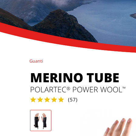
Guanti
MERINO TUBE
POLARTEC
POWER WOOL
®
™
(
57
)