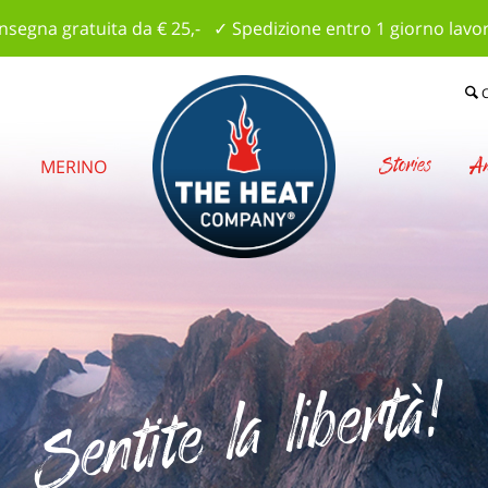
segna gratuita da € 25,- ✓ Spedizione entro 1 giorno lavo
Stories
Am
E
MERINO
Sentite la libertà!