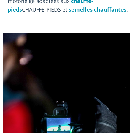
motoneige adaptées aux
chauffe-
pieds
CHAUFFE-PIEDS et
semelles chauffantes
.