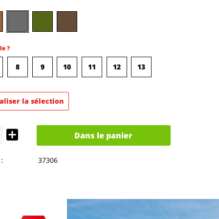
le ?
8
9
10
11
12
13
aliser la sélection
Dans le panier
:
37306