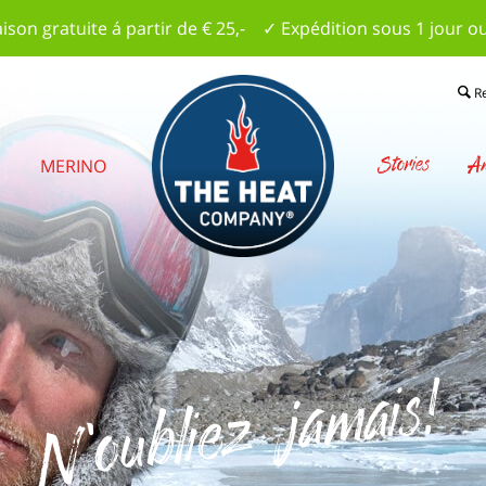
aison gratuite á partir de € 25,- ✓ Expédition sous 1 jour o
R
Stories
Am
S
MERINO
N'oubliez jamais!