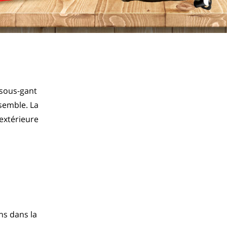
sous-gant 
emble. La 
xtérieure 
ns dans la