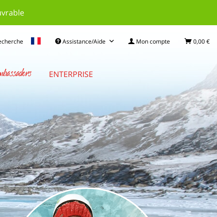
uvrable
echerche
Assistance/Aide
Mon compte
0,00 €
bassadors
ENTERPRISE