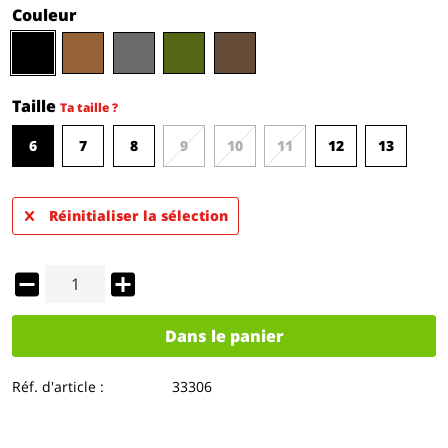
Couleur
Taille
Ta taille ?
6
7
8
9
10
11
12
13
Réinitialiser la sélection
Dans le panier
Réf. d'article :
33306