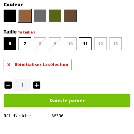
Couleur
Taille
Ta taille ?
6
7
8
9
10
11
12
13
Réinitialiser la sélection
Dans le panier
Réf. d'article :
36306