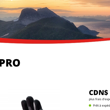
 PRO
CDN$ 
plus frais d'exp
Prêt à expé