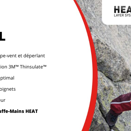
L
pe-vent et déperlant
tion 3M™ Thinsulate™
optimal
poignets
eur
ffe-Mains HEAT