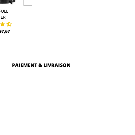
FULL
SHELL FULL
POLAR HO
HER
LEATHER PRO
CDN$ 102,
97,67
CDN$ 313,76
PAIEMENT & LIVRAISON