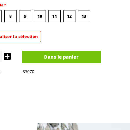
le ?
8
9
10
11
12
13
aliser la sélection
Dans le panier
:
33070