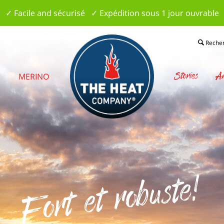
✓ Facile and sécurisé ✓ Expédition sous 1 jour ouvrable
Reche
Stories
Am
S
MERINO
Fort et robuste!