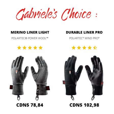
Gabriele's Choice :
MERINO LINER LIGHT
DURABLE LINER PRO
POLARTEC® POWER WOOL™
POLARTEC
WIND PRO
®
®
CDN$ 78,84
CDN$ 102,98