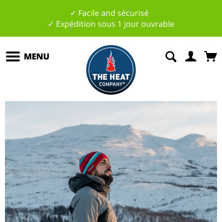
✓ Facile and sécurisé
✓ Expédition sous 1 jour ouvrable
MENU