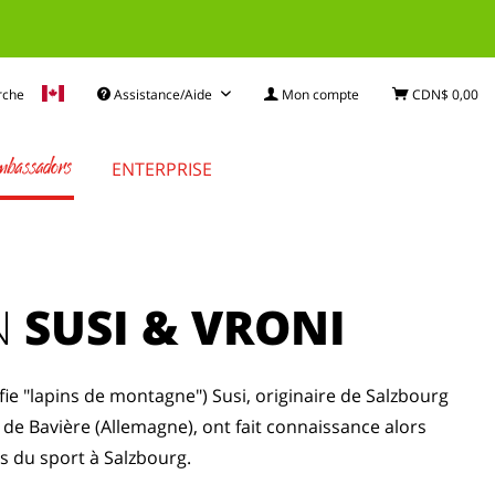
rche
Assistance/Aide
Mon compte
CDN$ 0,00
bassadors
ENTERPRISE
N
SUSI & VRONI
fie "lapins de montagne") Susi, originaire de Salzbourg
re de Bavière (Allemagne), ont fait connaissance alors
es du sport à Salzbourg.