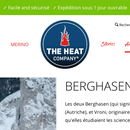
✓ Facile and sécurisé ✓ Expédition sous 1 jour ouvrable
Reche
Stories
Am
S
MERINO
BERGHASE
Les deux Berghasen (qui signi
(Autriche), et Vroni, originai
qu'elles étudiaient les scienc