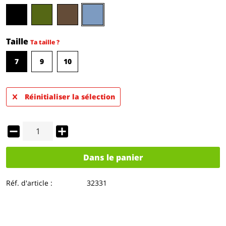
Taille
Ta taille ?
7
9
10
Réinitialiser la sélection
Dans le panier
Réf. d'article :
32331