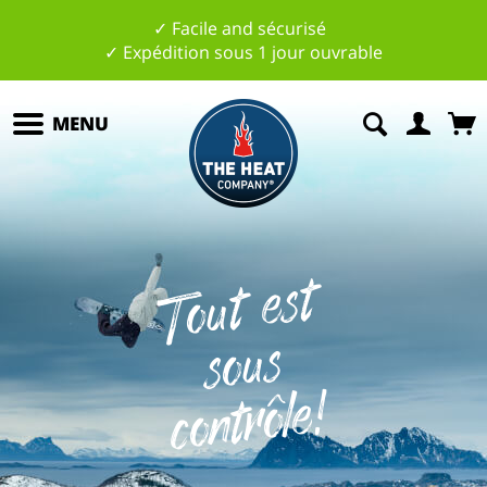
✓ Facile and sécurisé
✓ Expédition sous 1 jour ouvrable
MENU
T
o
ut
est
s
o
c
o
nt
r
ôl
e
us
!