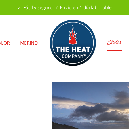
✓ Fácil y seguro ✓ Envío en 1 día laborable
Stories
ALOR
MERINO