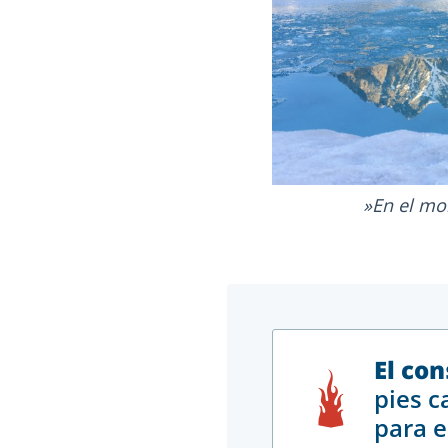
En el mo
El con
pies c
para 