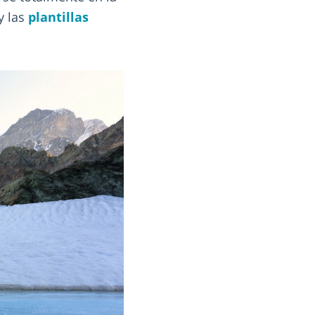
y las
plantillas