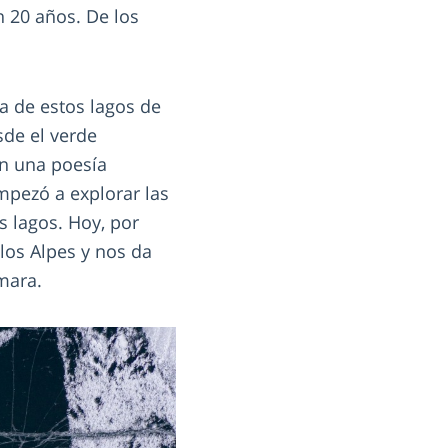
n 20 años. De los
ea de estos lagos de
sde el verde
an una poesía
mpezó a explorar las
 lagos. Hoy, por
los Alpes y nos da
mara.