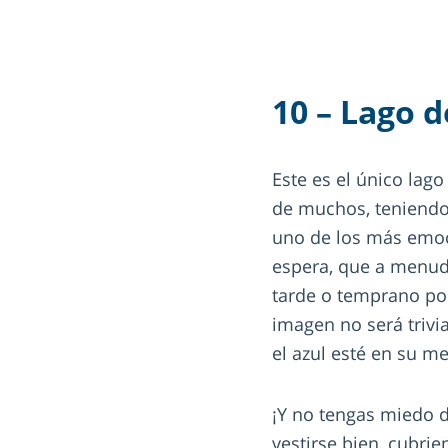
10 – Lago d
Este es el único lago
de muchos, teniendo 
uno de los más emoc
espera, que a menudo
tarde o temprano po
imagen no será trivi
el azul esté en su 
¡Y no tengas miedo d
vestirse bien, cubri