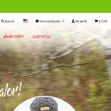
Buscar
Servicio/Ayuda
Mi perfil
$ 0,00
Ambassadors
EMPRESA
alor!