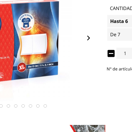
CANTIDA
Hasta
6
De
7
Nº de artícul