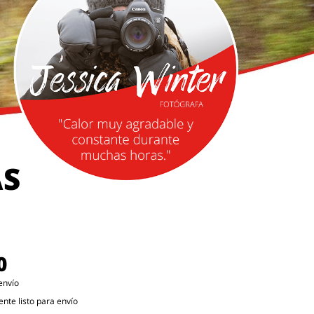
AS
0
envío
te listo para envío