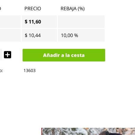
D
PRECIO
REBAJA (%)
$ 11,60
$ 10,44
10,00 %
Añadir a la cesta
o:
13603