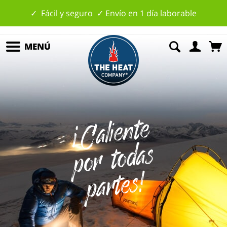
✓ Fácil y seguro ✓ Envío en 1 día laborable
MENÚ
¡
C
ali
e
nt
e
p
o
r
t
o
d
p
art
es
as
!