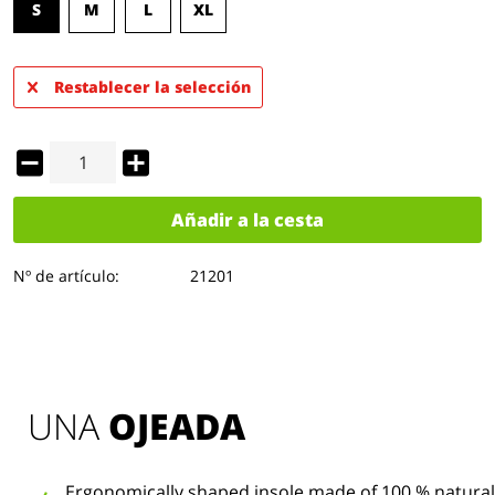
S
M
L
XL
Restablecer la selección
Añadir a la cesta
Nº de artículo:
21201
UNA 
OJEADA
Ergonomically shaped insole made of 100 % natural