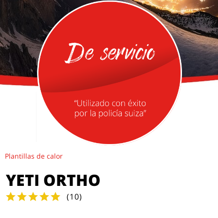
Plantillas de calor
YETI ORTHO
(
10
)