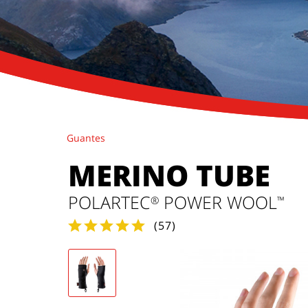
Guantes
MERINO TUBE
POLARTEC
POWER WOOL
®
™
(
57
)