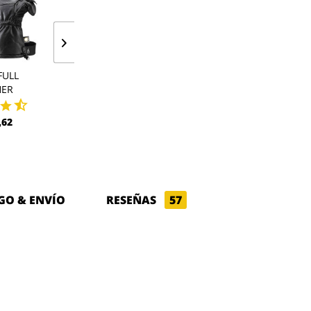
FULL
SHELL FULL
POLAR HO
HER
LEATHER PRO
$ 74,59
,62
$ 227,27
GO & ENVÍO
RESEÑAS
57