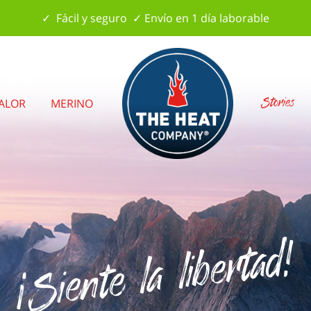
✓ Fácil y seguro ✓ Envío en 1 día laborable
Stories
CALOR
MERINO
¡Siente la libertad!