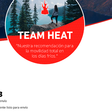
3
envío
te listo para envío