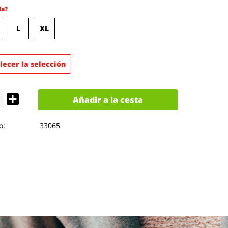
la?
L
XL
lecer la selección
Añadir a la cesta
o:
33065