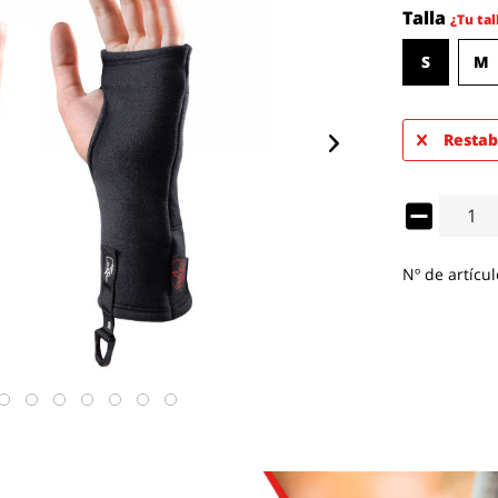
Talla
¿Tu tal
S
M
Restab
Nº de artícul