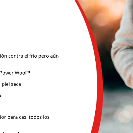
ón contra el frío pero aún
o Power Wool™
 piel seca
o
or para casi todos los