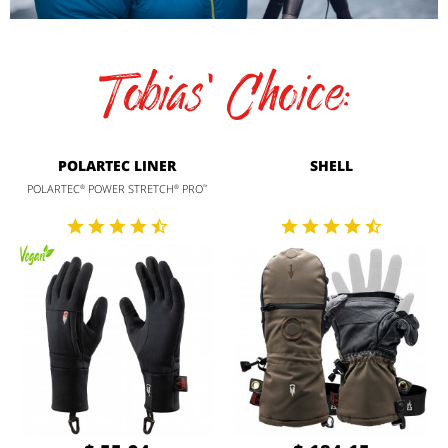
Tobias' Choice:
POLARTEC LINER
SHELL
POLARTEC
POWER STRETCH
PRO
®
®
™