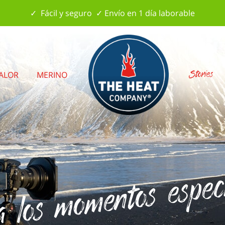
✓ Fácil y seguro ✓ Envío en 1 día laborable
Stories
CALOR
MERINO
los momentos especia