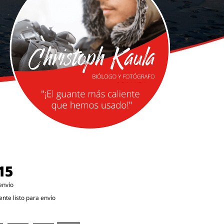
15
envío
te listo para envío