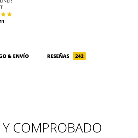
LINER
POLARTEC LINER
WIND PRO L
HT
$ 55,94
$ 61,77
11
GO & ENVÍO
RESEÑAS
242
 Y COMPROBADO