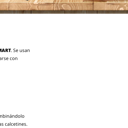
MART
. Se usan
arse con
ombinándolo
as calcetines.