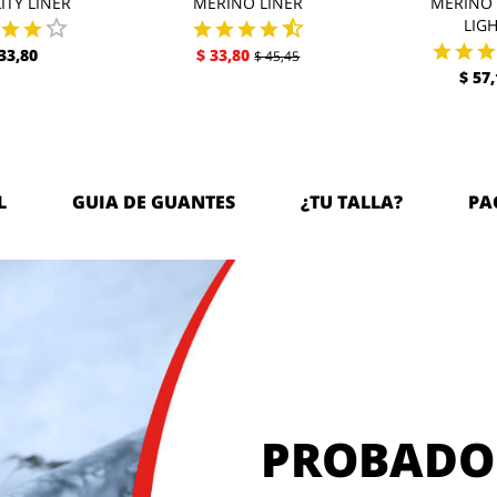
ITY LINER
MERINO LINER
MERINO 
LIG
 33,80
$ 33,80
$ 45,45
$ 57,
L
GUIA DE GUANTES
¿TU TALLA?
PA
PROBADO