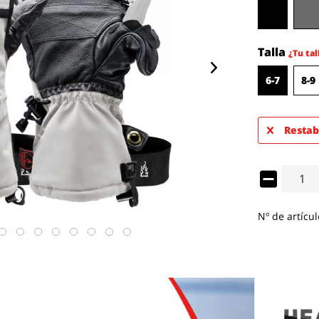
Talla
¿Tu tal
6-7
8-9
Restab
Nº de artícul