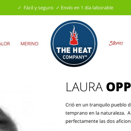
✓ Fácil y seguro ✓ Envío en 1 día laborable
Stories
ALOR
MERINO
LAURA
OPP
Crió en un tranquilo pueblo de
temprano en la naturaleza. A 
perfectamente las dos aficion