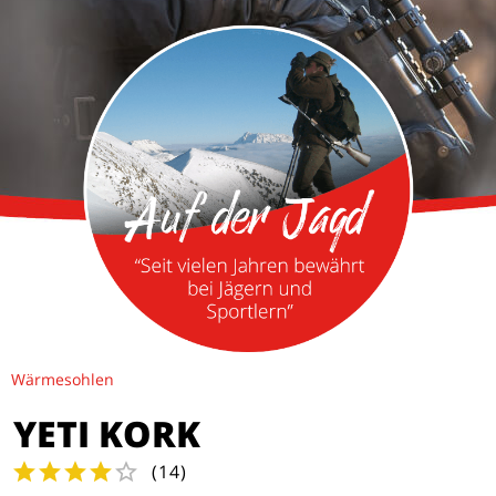
Wärmesohlen
YETI KORK
(
14
)