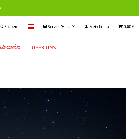
s
Suchen
Service/Hilfe
Mein Konto
0,00 €
mbassadors
ÜBER UNS