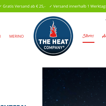
✓ Gratis Versand ab € 25,- ✓ Versand innerhalb 1 Werktag
Stories
A
N
MERINO