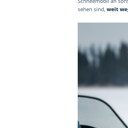
Schneemobil an sons
sehen sind,
weit we