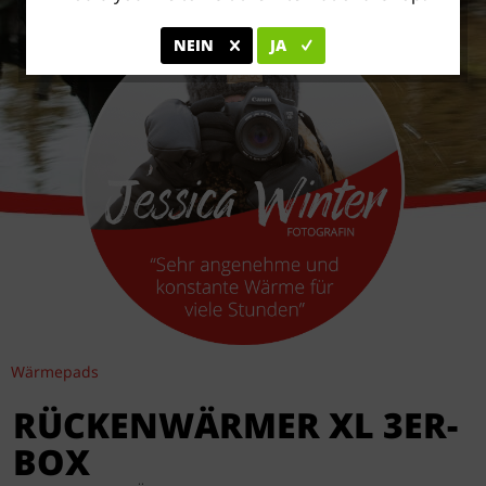
NEIN
JA
Wärmepads
RÜCKENWÄRMER XL 3ER-
BOX