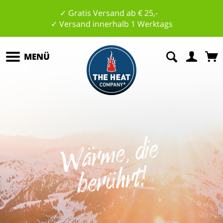
✓ Gratis Versand ab € 25,-
✓ Versand innerhalb 1 Werktags
MENÜ
W
ä
r
m
e,
di
e
b
e
r
ü
hrt
!