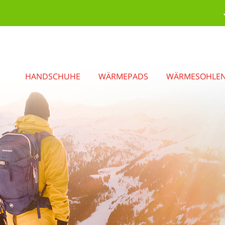
HANDSCHUHE
WÄRMEPADS
WÄRMESOHLE