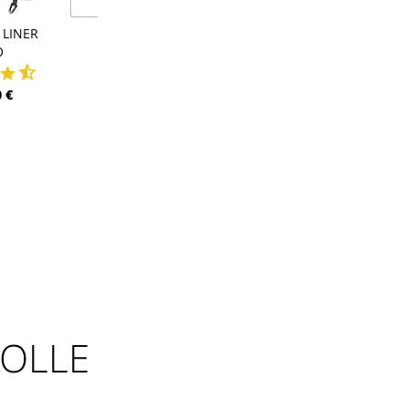
 LINER
WIND PRO LINER
TACTILITY L
O
53,00 €
29,00 €
 €
OLLE