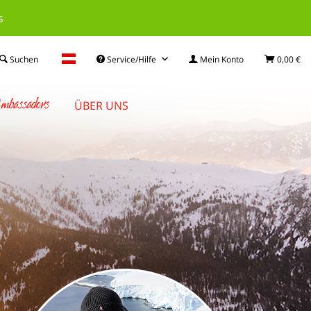
s
Suchen
Service/Hilfe
Mein Konto
0,00 €
mbassadors
ÜBER UNS
!