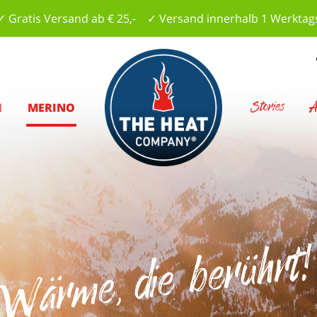
✓ Gratis Versand ab € 25,- ✓ Versand innerhalb 1 Werktag
Stories
A
N
MERINO
Wärme, die berührt