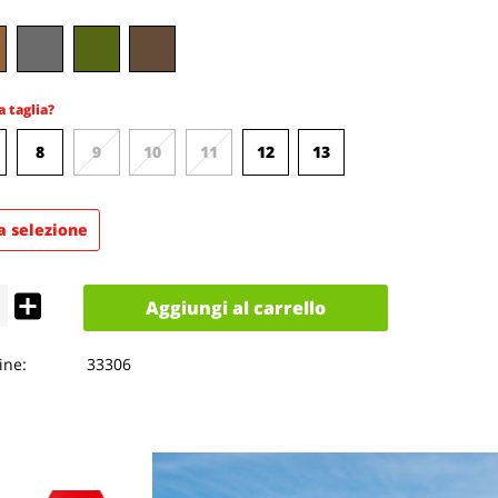
a taglia?
8
9
10
11
12
13
a selezione
Aggiungi al carrello
ne:
33306