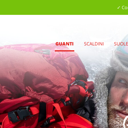
✓ Con
GUANTI
SCALDINI
SUOL
Q