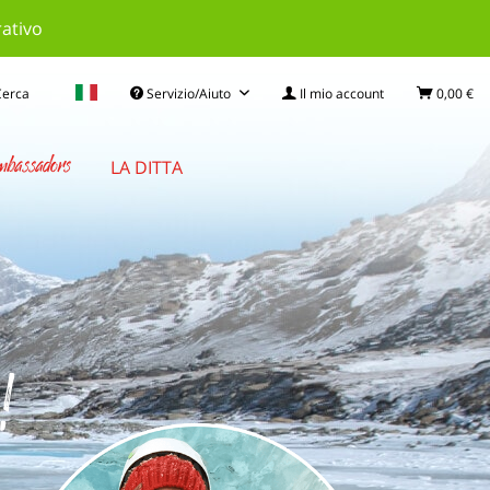
rativo
Cerca
Servizio/Aiuto
Il mio account
0,00 €
bassadors
LA DITTA
e!