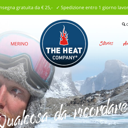
segna gratuita da € 25,- ✓ Spedizione entro 1 giorno lavo
Stories
Am
E
MERINO
ualcosa da ricordar