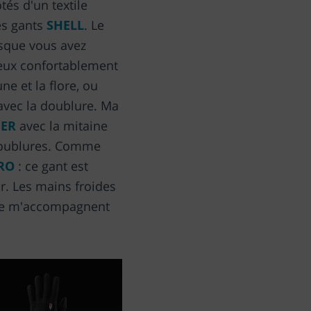
tés d'un textile
les gants
SHELL
. Le
rsque vous avez
peux confortablement
ne et la flore, ou
avec la doublure. Ma
NER
avec la mitaine
 doublures. Comme
RO
: ce gant est
r. Les mains froides
hie m'accompagnent