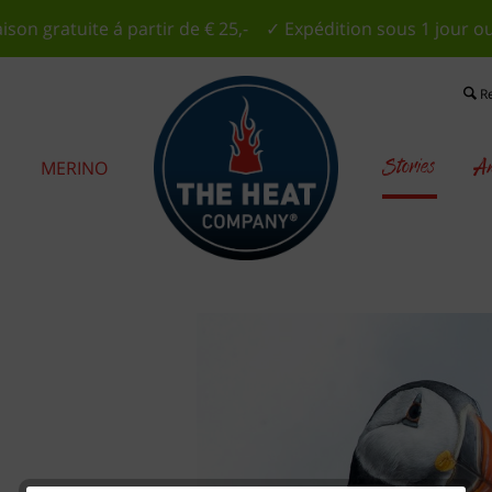
aison gratuite á partir de € 25,- ✓ Expédition sous 1 jour o
R
Stories
Am
S
MERINO