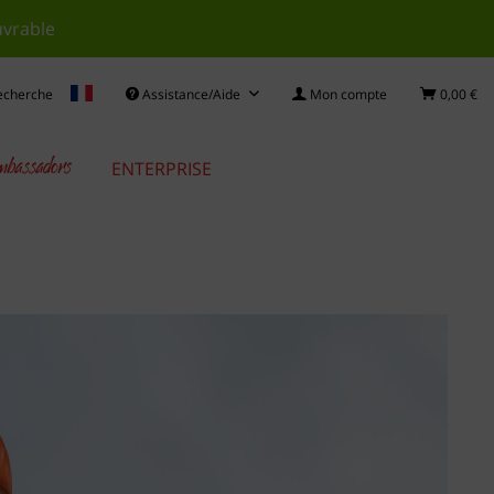
uvrable
echerche
Assistance/Aide
Mon compte
0,00 €
bassadors
ENTERPRISE