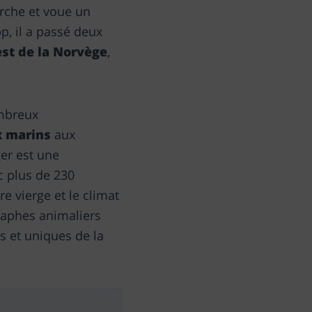
erche et voue un
p, il a passé deux
est de la Norvège
,
ombreux
x marins
aux
ger est une
c plus de 230
e vierge et le climat
raphes animaliers
s et uniques de la