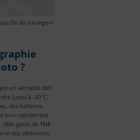
squ'île de Varanger
ographie
oto ?
st un véritable défi.
ndre jusqu'à -30°C,
s, des batteries
nt plus rapidement
s. Mes gants de
THE
omme des vêtements.