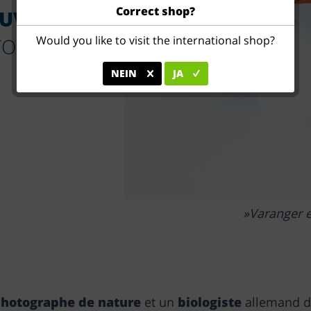
Correct shop?
AUVAGE À
Would you like to visit the international shop?
O AVEC
NEIN
JA
Varanger e
hotographe de nature
et un
biologiste
allemand de