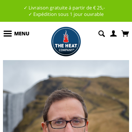
✓ Livraison gratuite á partir de € 25,-
✓ Expédition sous 1 jour ouvrable
MENU