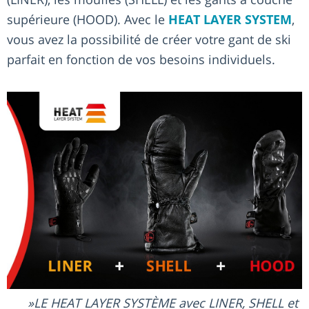
supérieure (HOOD). Avec le
HEAT LAYER SYSTEM
,
vous avez la possibilité de créer votre gant de ski
parfait en fonction de vos besoins individuels.
LE HEAT LAYER SYSTÈME avec LINER, SHELL et