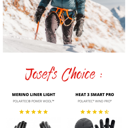
Josef's Choice :
MERINO LINER LIGHT
HEAT 3 SMART PRO
POLARTEC® POWER WOOL™
POLARTEC
WIND PRO
®
®