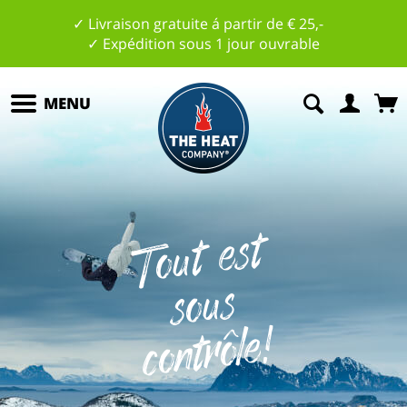
✓ Livraison gratuite á partir de € 25,-
✓ Expédition sous 1 jour ouvrable
MENU
T
o
ut
est
s
o
c
o
nt
r
ôl
e
us
!