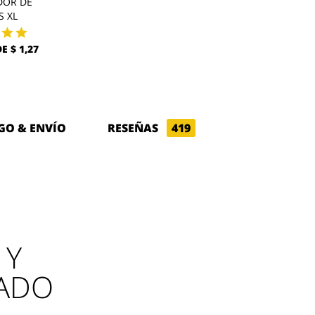
DOR DE
 XL
E $ 1,27
GO & ENVÍO
RESEÑAS
419
Y
ADO