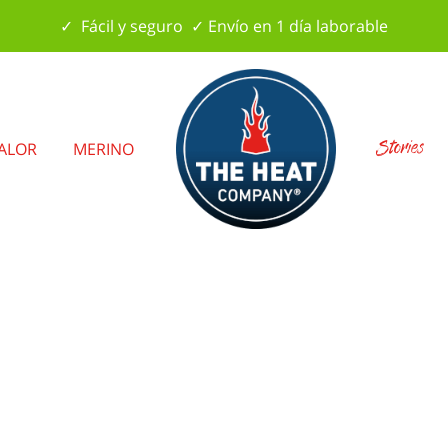
✓ Fácil y seguro ✓ Envío en 1 día laborable
Stories
CALOR
MERINO
¡Algo para recordar