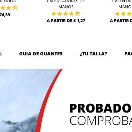
AR HOOD
CALENTADORES DE
CALENTA
MANOS
MANOS
 74,59
A PARTIR DE $ 1,27
A PARTIR D
L
GUIA DE GUANTES
¿TU TALLA?
PA
PROBADO
COMPROB