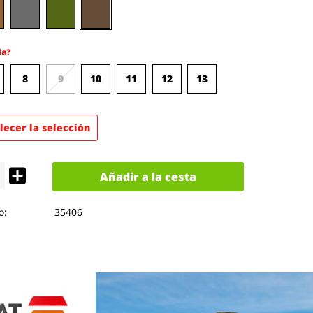
la?
8
9
10
11
12
13
lecer la selección
Añadir a la cesta
o:
35406