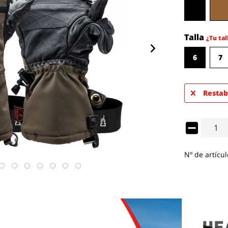
Talla
¿Tu tal
6
7
Restab
Nº de artícul