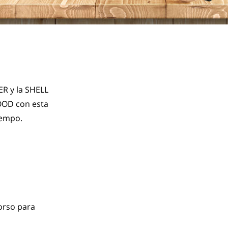
R y la SHELL 
OOD con esta 
iempo.
orso para