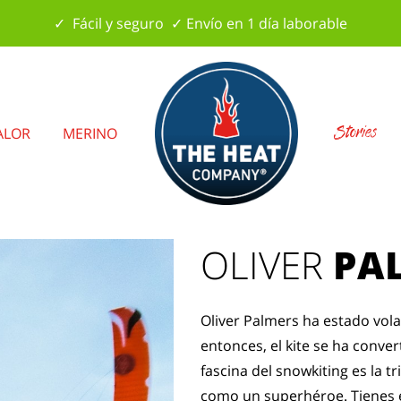
✓ Fácil y seguro ✓ Envío en 1 día laborable
Stories
ALOR
MERINO
OLIVER
PA
Oliver Palmers ha estado vol
entonces, el kite se ha conver
fascina del snowkiting es la t
como un superhéroe. Tienes e